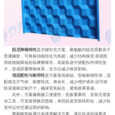
阻尼降噪特性
是关键补充方案。聚氨酯内阻尼系数高于
普通橡胶，可将振动能转化为热能，减少结构噪音;表面防
滑纹路能降低轮轨摩擦噪音。高架轨道中搭配扣件弹性垫
片，形成双重降噪体系，全方位减少噪音影响。
强适配性与耐用性
是方案落地基础。垫板耐候性强，适
配南北方气候，耐磨性优、寿命长，减少维护成本;还可按
轨道规格定制尺寸，确保安装贴合，避免效果衰减。
此外，方案兼顾施工便捷性：垫板重量轻，安装无需复
杂工具，可直接替换旧垫板，单段轨道安装耗时短，减少轨
道停运对交通运营的影响。
聚氨酯垫板通过多维度解决方案，满足轨道环保要求，