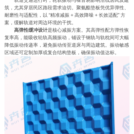
轨道交通运行时，轮轨振动与噪音易影响沿线居民及建
筑，尤其穿居民区路段需求迫切。聚氨酯垫板凭优异弹性、
耐磨性与适配性，以 “精准减振 + 高效降噪 + 长效适配” 方
案，缓解轨道对周边环境的干扰。
高弹性缓冲设计
是核心减振方案。其高弹性配方弹性恢
复率高，能吸收轮轨高频振动，铺设于钢轨与轨枕间可大幅
降低振动传递率，避免振动传至道床与周边建筑。振动敏感
区域还可定制加厚或复合结构垫板，确保振动值达标。